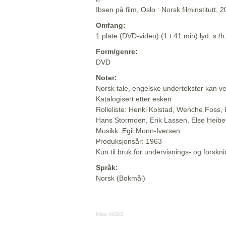
Ibsen på film, Oslo : Norsk filminstitutt, 
Omfang:
1 plate (DVD-video) (1 t 41 min) lyd, s./h
Form/genre:
DVD
Noter:
Norsk tale, engelske undertekster kan v
Katalogisert etter esken
Rolleliste: Henki Kolstad, Wenche Foss, 
Hans Stormoen, Erik Lassen, Else Heibe
Musikk: Egil Monn-Iversen
Produksjonsår: 1963
Kun til bruk for undervisnings- og forsk
Språk:
Norsk (Bokmål)
Kilde:
MODS