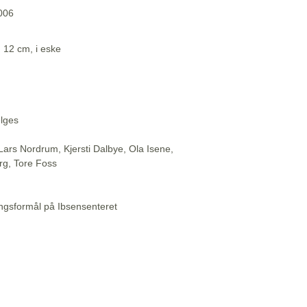
2006
. 12 cm, i eske
elges
Lars Nordrum, Kjersti Dalbye, Ola Isene,
rg, Tore Foss
ningsformål på Ibsensenteret