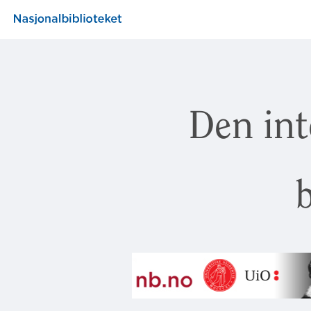
Den int
b