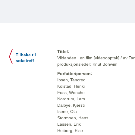
Tittel:
Tilbake til
Vildanden : en film [videoopptak] / av T
søketreff
produksjonsleder: Knut Bohwim
Forfatter/person:
Ibsen, Tancred
Kolstad, Henki
Foss, Wenche
Nordrum, Lars
Dalbye, Kjersti
Isene, Ola
Stormoen, Hans
Lassen, Erik
Heiberg, Else