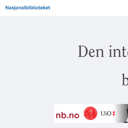
Den int
b