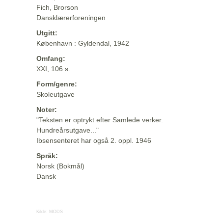
Fich, Brorson
Dansklærerforeningen
Utgitt:
København : Gyldendal, 1942
Omfang:
XXI, 106 s.
Form/genre:
Skoleutgave
Noter:
"Teksten er optrykt efter Samlede verker.
Hundreårsutgave..."
Ibsensenteret har også 2. oppl. 1946
Språk:
Norsk (Bokmål)
Dansk
Kilde:
MODS