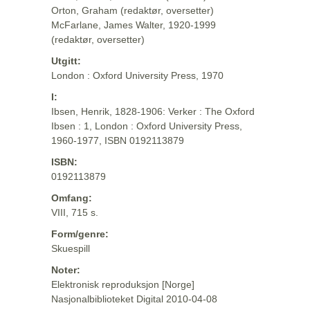
Orton, Graham (redaktør, oversetter)
McFarlane, James Walter, 1920-1999
(redaktør, oversetter)
Utgitt:
London : Oxford University Press, 1970
I:
Ibsen, Henrik, 1828-1906: Verker : The Oxford
Ibsen : 1, London : Oxford University Press,
1960-1977, ISBN 0192113879
ISBN:
0192113879
Omfang:
VIII, 715 s.
Form/genre:
Skuespill
Noter:
Elektronisk reproduksjon [Norge]
Nasjonalbiblioteket Digital 2010-04-08