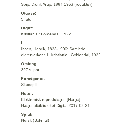
Seip, Didrik Arup, 1884-1963 (redaktør)
Utgave:
5. utg.
Utgitt:
Kristiania : Gyldendal, 1922
I:
Ibsen, Henrik, 1828-1906: Samlede
digterverker : 1, Kristiania : Gyldendal, 1922
Omfang:
397 s. port.
Form/genre:
Skuespill
Noter:
Elektronisk reproduksjon [Norge]
Nasjonalbiblioteket Digital 2017-02-21
Språk:
Norsk (Bokmål)