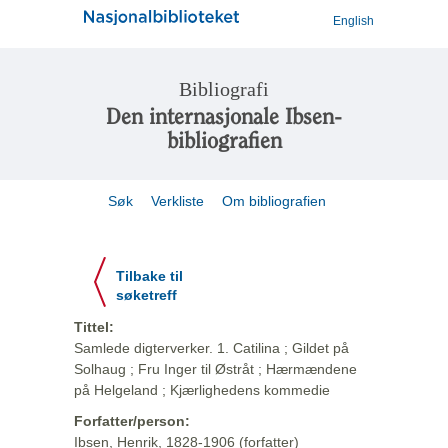
English
Bibliografi
Den internasjonale Ibsen-
bibliografien
Søk
Verkliste
Om bibliografien
Tilbake til
søketreff
Tittel:
Samlede digterverker. 1. Catilina ; Gildet på
Solhaug ; Fru Inger til Østråt ; Hærmændene
på Helgeland ; Kjærlighedens kommedie
Forfatter/person:
Ibsen, Henrik, 1828-1906 (forfatter)