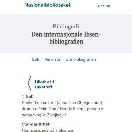
English
Bibliografi
Den internasjonale Ibsen-
bibliografien
Søk
Verkliste
Om bibliografien
Tilbake til
søketreff
Tittel:
Pochod na sever : (Junaci ca Chelgelanda) :
drama u četiri čina / Henrik Ibzen ; preveo s
nemačkog V. Živojinovic
Standardtittel:
Hærmændene på Helgeland