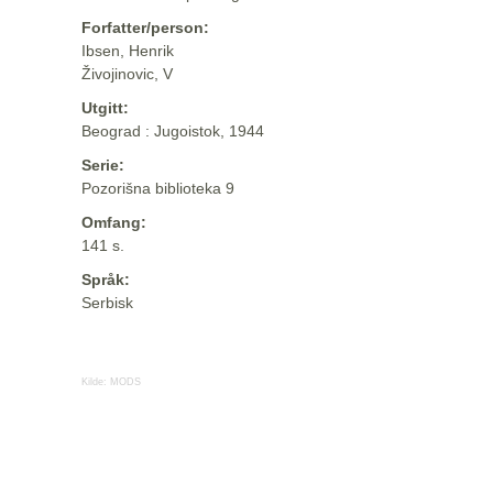
Forfatter/person:
Ibsen, Henrik
Živojinovic, V
Utgitt:
Beograd : Jugoistok, 1944
Serie:
Pozorišna biblioteka 9
Omfang:
141 s.
Språk:
Serbisk
Kilde:
MODS