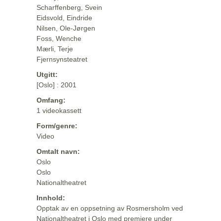
Scharffenberg, Svein
Eidsvold, Eindride
Nilsen, Ole-Jørgen
Foss, Wenche
Mærli, Terje
Fjernsynsteatret
Utgitt:
[Oslo] : 2001
Omfang:
1 videokassett
Form/genre:
Video
Omtalt navn:
Oslo
Oslo
Nationaltheatret
Innhold:
Opptak av en oppsetning av Rosmersholm ved
Nationaltheatret i Oslo med premiere under