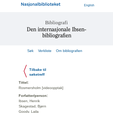
English
Bibliografi
Den internasjonale Ibsen-
bibliografien
Søk
Verkliste
Om bibliografien
Tilbake til
søketreff
Tittel:
Rosmersholm [videoopptak]
Forfatter/person:
Ibsen, Henrik
Skagestad, Bjørn
Goody, Laila