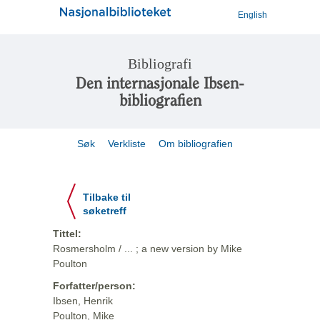
English
Bibliografi
Den internasjonale Ibsen-
bibliografien
Søk
Verkliste
Om bibliografien
Tilbake til
søketreff
Tittel:
Rosmersholm / ... ; a new version by Mike
Poulton
Forfatter/person:
Ibsen, Henrik
Poulton, Mike