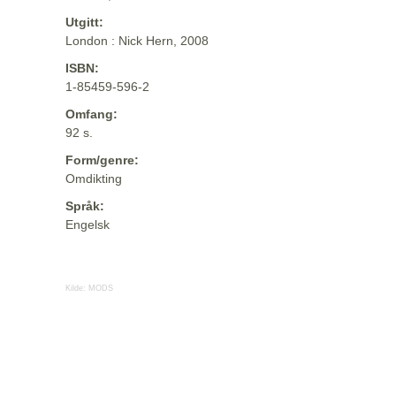
Utgitt:
London : Nick Hern, 2008
ISBN:
1-85459-596-2
Omfang:
92 s.
Form/genre:
Omdikting
Språk:
Engelsk
Kilde:
MODS