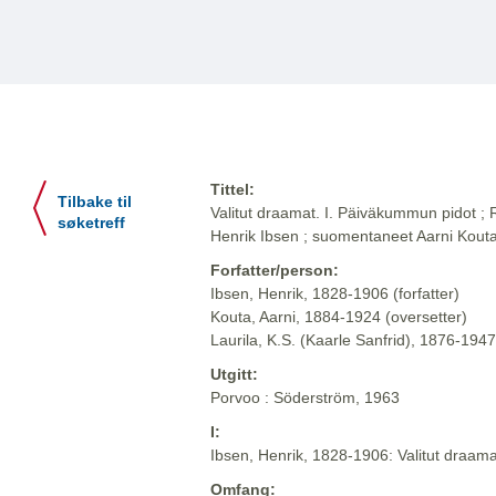
Tittel:
Tilbake til
Valitut draamat. I. Päiväkummun pidot ;
søketreff
Henrik Ibsen ; suomentaneet Aarni Kouta 
Forfatter/person:
Ibsen, Henrik, 1828-1906 (forfatter)
Kouta, Aarni, 1884-1924 (oversetter)
Laurila, K.S. (Kaarle Sanfrid), 1876-1947
Utgitt:
Porvoo : Söderström, 1963
I:
Ibsen, Henrik, 1828-1906: Valitut draam
Omfang: