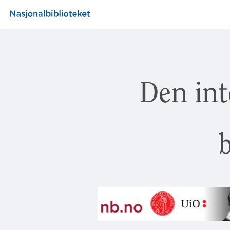
Den int
b