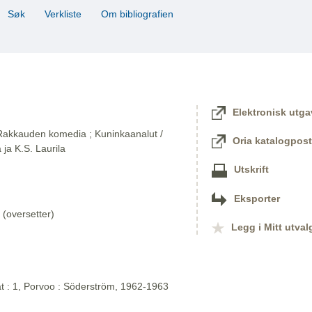
Søk
Verkliste
Om bibliografien
Elektronisk utga
 Rakkauden komedia ; Kuninkaanalut /
Oria katalogpost
ja K.S. Laurila
Utskrift
Eksporter
 (oversetter)
Legg i Mitt utval
at : 1, Porvoo : Söderström, 1962-1963