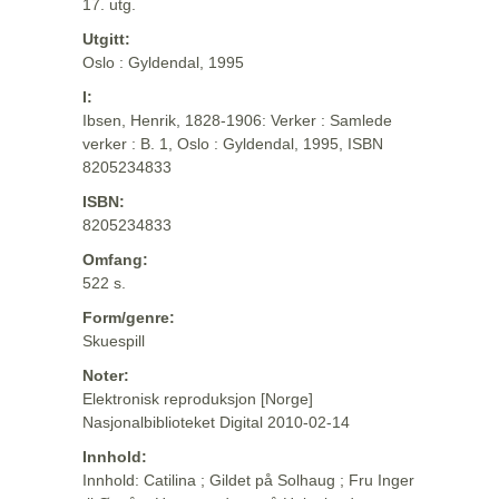
17. utg.
Utgitt:
Oslo : Gyldendal, 1995
I:
Ibsen, Henrik, 1828-1906: Verker : Samlede
verker : B. 1, Oslo : Gyldendal, 1995, ISBN
8205234833
ISBN:
8205234833
Omfang:
522 s.
Form/genre:
Skuespill
Noter:
Elektronisk reproduksjon [Norge]
Nasjonalbiblioteket Digital 2010-02-14
Innhold:
Innhold: Catilina ; Gildet på Solhaug ; Fru Inger