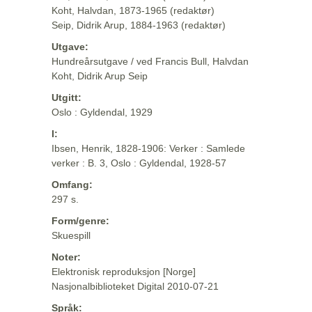
Koht, Halvdan, 1873-1965 (redaktør)
Seip, Didrik Arup, 1884-1963 (redaktør)
Utgave:
Hundreårsutgave / ved Francis Bull, Halvdan
Koht, Didrik Arup Seip
Utgitt:
Oslo : Gyldendal, 1929
I:
Ibsen, Henrik, 1828-1906: Verker : Samlede
verker : B. 3, Oslo : Gyldendal, 1928-57
Omfang:
297 s.
Form/genre:
Skuespill
Noter:
Elektronisk reproduksjon [Norge]
Nasjonalbiblioteket Digital 2010-07-21
Språk: