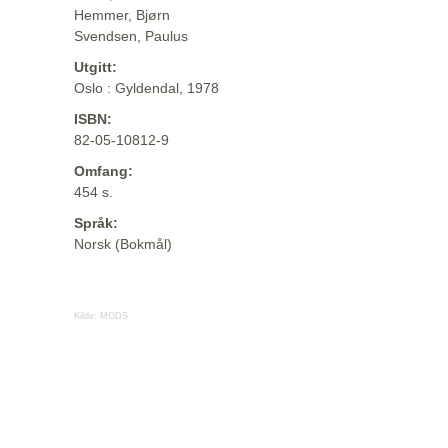
Hemmer, Bjørn
Svendsen, Paulus
Utgitt:
Oslo : Gyldendal, 1978
ISBN:
82-05-10812-9
Omfang:
454 s.
Språk:
Norsk (Bokmål)
Kilde:
MODS