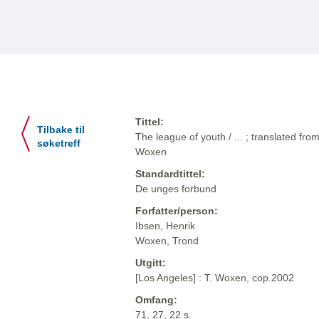
Tittel:
Tilbake til
The league of youth / ... ; translated fr
søketreff
Woxen
Standardtittel:
De unges forbund
Forfatter/person:
Ibsen, Henrik
Woxen, Trond
Utgitt:
[Los Angeles] : T. Woxen, cop.2002
Omfang:
71, 27, 22 s.