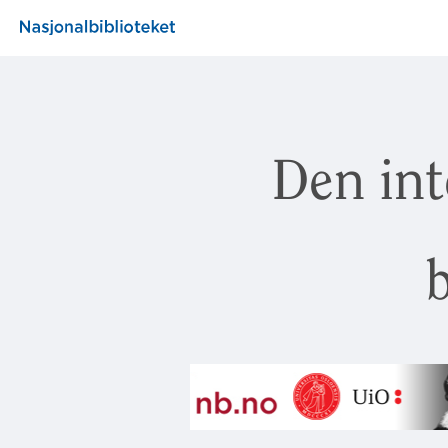
Den int
b