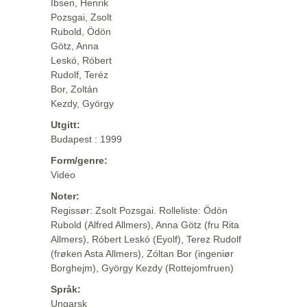
Ibsen, Henrik
Pozsgai, Zsolt
Rubold, Ödön
Götz, Anna
Leskó, Róbert
Rudolf, Teréz
Bor, Zoltán
Kezdy, György
Utgitt:
Budapest : 1999
Form/genre:
Video
Noter:
Regissør: Zsolt Pozsgai. Rolleliste: Ödön
Rubold (Alfred Allmers), Anna Götz (fru Rita
Allmers), Róbert Leskó (Eyolf), Terez Rudolf
(frøken Asta Allmers), Zóltan Bor (ingeniør
Borghejm), György Kezdy (Rottejomfruen)
Språk:
Ungarsk