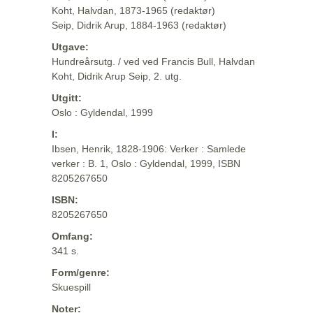
Koht, Halvdan, 1873-1965 (redaktør)
Seip, Didrik Arup, 1884-1963 (redaktør)
Utgave:
Hundreårsutg. / ved ved Francis Bull, Halvdan
Koht, Didrik Arup Seip, 2. utg.
Utgitt:
Oslo : Gyldendal, 1999
I:
Ibsen, Henrik, 1828-1906: Verker : Samlede
verker : B. 1, Oslo : Gyldendal, 1999, ISBN
8205267650
ISBN:
8205267650
Omfang:
341 s.
Form/genre:
Skuespill
Noter: