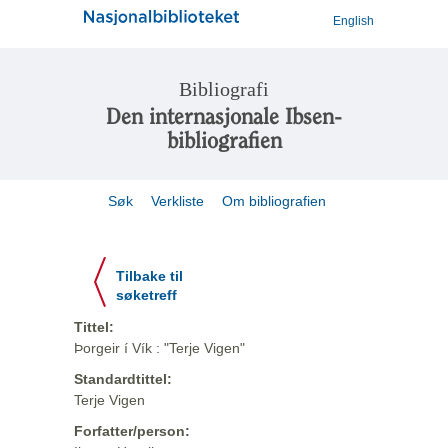
English
Bibliografi
Den internasjonale Ibsen-
bibliografien
Søk
Verkliste
Om bibliografien
Tilbake til
søketreff
Tittel:
Þorgeir í Vík : "Terje Vigen"
Standardtittel:
Terje Vigen
Forfatter/person: