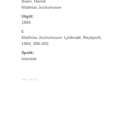
Ibsen, Henrik
Matthias Jochumsson
Utgitt:
1884
I:
Matthías Jochumsson: Ljóðmæli, Reykjavík,
1884, 386-400
Språk:
Islandsk
Kilde:
MODS