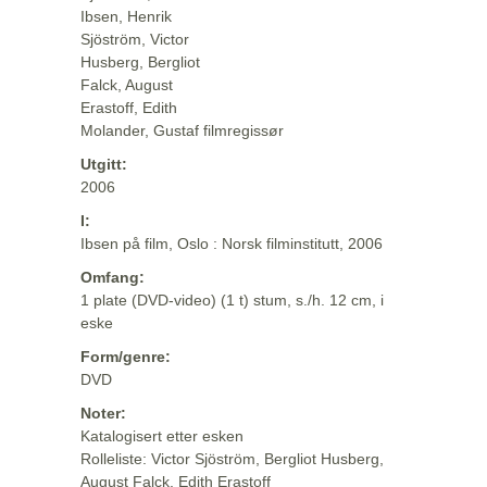
Ibsen, Henrik
Sjöström, Victor
Husberg, Bergliot
Falck, August
Erastoff, Edith
Molander, Gustaf filmregissør
Utgitt:
2006
I:
Ibsen på film, Oslo : Norsk filminstitutt, 2006
Omfang:
1 plate (DVD-video) (1 t) stum, s./h. 12 cm, i
eske
Form/genre:
DVD
Noter:
Katalogisert etter esken
Rolleliste: Victor Sjöström, Bergliot Husberg,
August Falck, Edith Erastoff