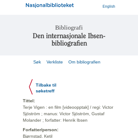
English
Bibliografi
Den internasjonale Ibsen-
bibliografien
Søk
Verkliste
Om bibliografien
Tilbake til
søketreff
Tittel:
Terje Vigen : en film [videoopptak] / regi: Victor
Sjöström ; manus: Victor Sjöström, Gustaf
Molander ; forfatter: Henrik Ibsen
Forfatter/person:
Bjørnstad, Ketil