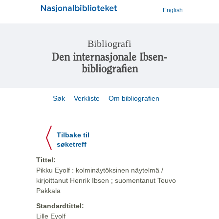
English
Bibliografi
Den internasjonale Ibsen-
bibliografien
Søk
Verkliste
Om bibliografien
Tilbake til
søketreff
Tittel:
Pikku Eyolf : kolminäytöksinen näytelmä /
kirjoittanut Henrik Ibsen ; suomentanut Teuvo
Pakkala
Standardtittel:
Lille Eyolf