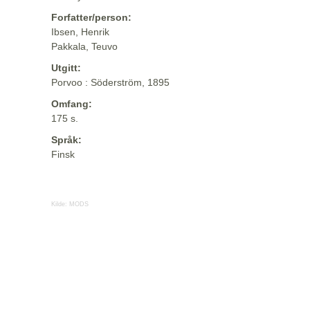
Forfatter/person:
Ibsen, Henrik
Pakkala, Teuvo
Utgitt:
Porvoo : Söderström, 1895
Omfang:
175 s.
Språk:
Finsk
Kilde:
MODS