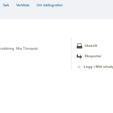
Søk
Verkliste
Om bibliografien
Utskrift
översättning: Mia Törnqvist
Eksporter
Legg i Mitt utval