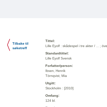
Tittel:
Tilbake til
Lille Eyolf : skådespel i tre akter / ... ; 
søketreff
Standardtittel:
Lille Eyolf Svensk
Forfatter/person:
Ibsen, Henrik
Törnqvist, Mia
Utgitt:
Stockholm : [2010]
Omfang:
124 bl.