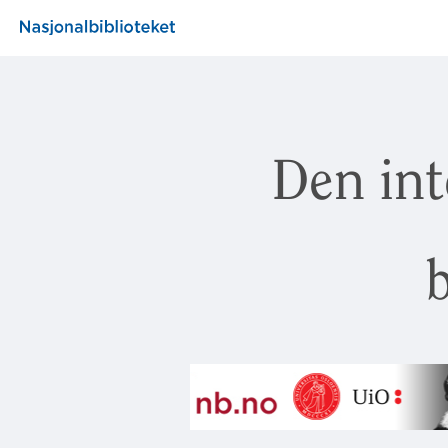
Den int
b