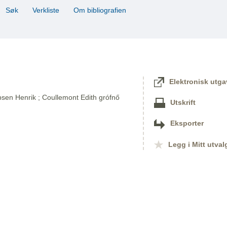
Søk
Verkliste
Om bibliografien
Elektronisk utga
bsen Henrik ; Coullemont Edith grófnő
Utskrift
Eksporter
Legg i Mitt utval