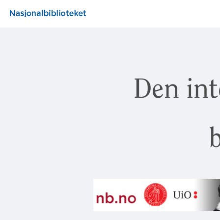
Den int
b