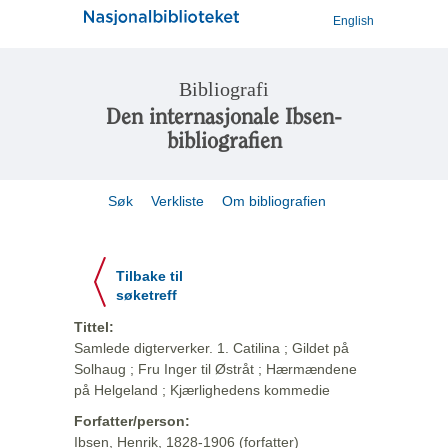
English
Bibliografi
Den internasjonale Ibsen-
bibliografien
Søk
Verkliste
Om bibliografien
Tilbake til
søketreff
Tittel:
Samlede digterverker. 1. Catilina ; Gildet på
Solhaug ; Fru Inger til Østråt ; Hærmændene
på Helgeland ; Kjærlighedens kommedie
Forfatter/person:
Ibsen, Henrik, 1828-1906 (forfatter)