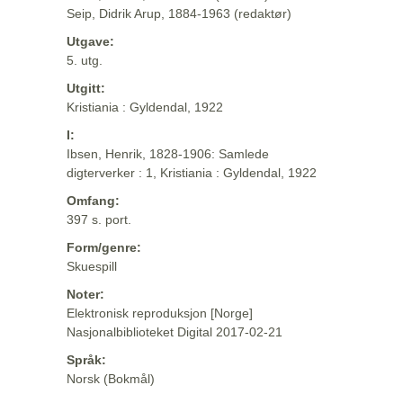
Seip, Didrik Arup, 1884-1963 (redaktør)
Utgave:
5. utg.
Utgitt:
Kristiania : Gyldendal, 1922
I:
Ibsen, Henrik, 1828-1906: Samlede
digterverker : 1, Kristiania : Gyldendal, 1922
Omfang:
397 s. port.
Form/genre:
Skuespill
Noter:
Elektronisk reproduksjon [Norge]
Nasjonalbiblioteket Digital 2017-02-21
Språk:
Norsk (Bokmål)