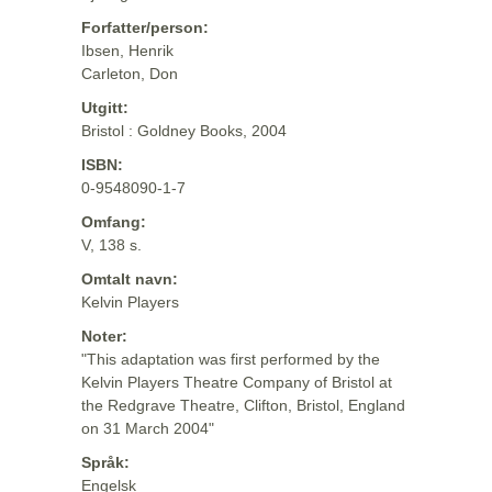
Forfatter/person:
Ibsen, Henrik
Carleton, Don
Utgitt:
Bristol : Goldney Books, 2004
ISBN:
0-9548090-1-7
Omfang:
V, 138 s.
Omtalt navn:
Kelvin Players
Noter:
"This adaptation was first performed by the
Kelvin Players Theatre Company of Bristol at
the Redgrave Theatre, Clifton, Bristol, England
on 31 March 2004"
Språk:
Engelsk