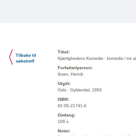
Tittel:
Tilbake til
Kjærlighedens Komedie : komedie i tre a
søketreff
Forfatter/person:
Ibsen, Henrik
Utgitt:
Oslo : Gyldendal, 1993
ISBN:
82-05-21741-6
Omfang:
109 s.
Noter: