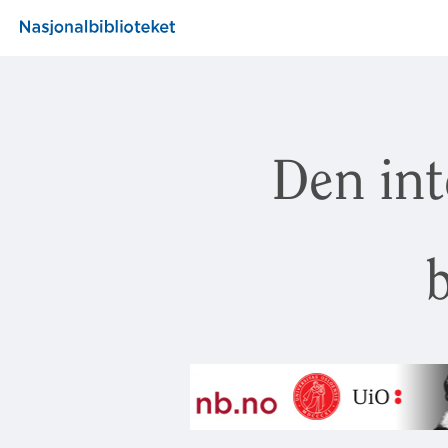
Den int
b