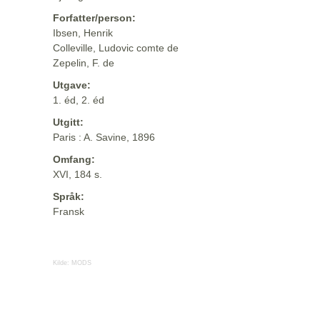
Forfatter/person:
Ibsen, Henrik
Colleville, Ludovic comte de
Zepelin, F. de
Utgave:
1. éd, 2. éd
Utgitt:
Paris : A. Savine, 1896
Omfang:
XVI, 184 s.
Språk:
Fransk
Kilde:
MODS