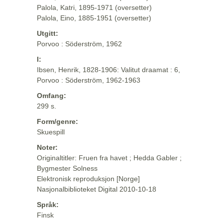
Palola, Katri, 1895-1971 (oversetter)
Palola, Eino, 1885-1951 (oversetter)
Utgitt:
Porvoo : Söderström, 1962
I:
Ibsen, Henrik, 1828-1906: Valitut draamat : 6,
Porvoo : Söderström, 1962-1963
Omfang:
299 s.
Form/genre:
Skuespill
Noter:
Originaltitler: Fruen fra havet ; Hedda Gabler ;
Bygmester Solness
Elektronisk reproduksjon [Norge]
Nasjonalbiblioteket Digital 2010-10-18
Språk:
Finsk