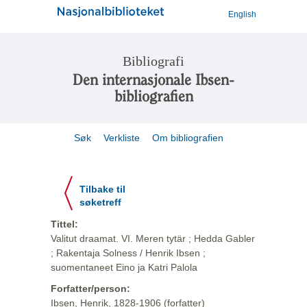
English
Bibliografi
Den internasjonale Ibsen-
bibliografien
Søk
Verkliste
Om bibliografien
Tilbake til
søketreff
Tittel:
Valitut draamat. VI. Meren tytär ; Hedda Gabler
; Rakentaja Solness / Henrik Ibsen ;
suomentaneet Eino ja Katri Palola
Forfatter/person:
Ibsen, Henrik, 1828-1906 (forfatter)