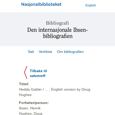
English
Bibliografi
Den internasjonale Ibsen-
bibliografien
Søk
Verkliste
Om bibliografien
Tilbake til
søketreff
Tittel:
Hedda Gabler / ... ; English version by Doug
Hughes
Forfatter/person:
Ibsen, Henrik
Hughes, Doug