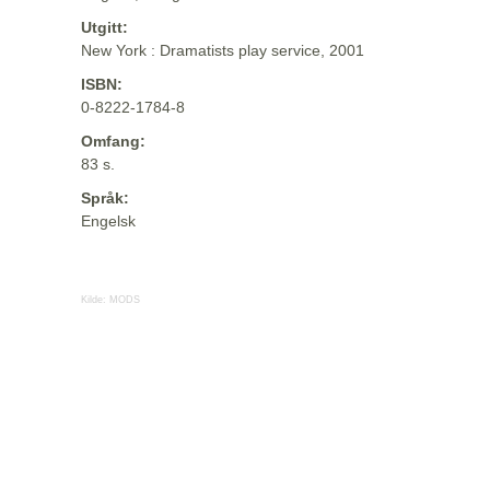
Utgitt:
New York : Dramatists play service, 2001
ISBN:
0-8222-1784-8
Omfang:
83 s.
Språk:
Engelsk
Kilde:
MODS