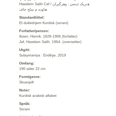
Hawdem Salih Caf / ھﻧرﯾﮏ ﺋﯾﺑﺳن ; وهرگيران
ھﺎوده م ﺳﺎﺢ ﺟﺎف
Standardtittel:
Et dukkehjem Kurdisk (sorani)
Forfatter/person:
Ibsen, Henrik, 1828-1906 (forfatter)
Jaf, Hawdam Salih, 1964- (oversetter)
Utgitt:
Sulaymaniya : Endêşe, 2019
Omfang:
190 sider 22 cm
Form/genre:
Skuespill
Noter:
Kurdisk arabisk alfabet
Språk:
Sorani