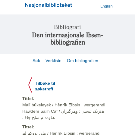
English
Bibliografi
Den internasjonale Ibsen-
bibliografien
Søk
Verkliste
Om bibliografien
Tilbake til
søketreff
Tittel:
Malî bûkeleyek / Hênrîk Eîbsin ; wergerandi
Hawdem Salih Caf / ھﻧرﯾﮏ ﺋﯾﺑﺳن ; وهرگيران
ھﺎوده م ﺳﺎﺢ ﺟﺎف
Tittel:
ﻣﺎﯽ ﺑووﮐﮫ ﻟﮫ / Hênrîk Eîbsin ; wergerandi