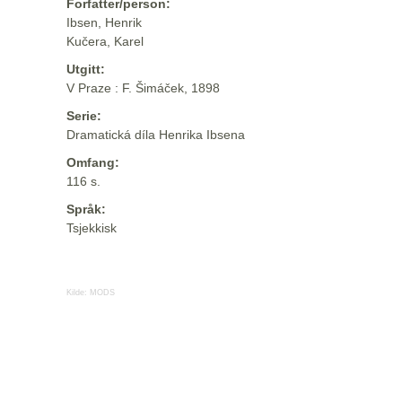
Forfatter/person:
Ibsen, Henrik
Kučera, Karel
Utgitt:
V Praze : F. Šimáček, 1898
Serie:
Dramatická díla Henrika Ibsena
Omfang:
116 s.
Språk:
Tsjekkisk
Kilde:
MODS