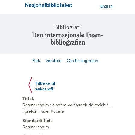
English
Bibliografi
Den internasjonale Ibsen-
bibliografien
Søk
Verkliste
Om bibliografien
Tilbake til
søketreff
Tittel:
Rosmersholm : činohra ve čtyrech dějstvích / ...
; preložil Karel Kučera
Standardtittel:
Rosmersholm