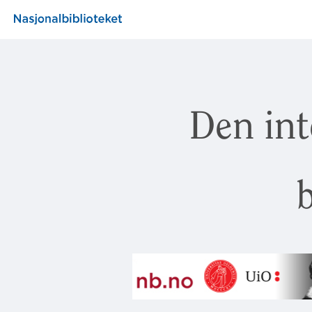
Den int
b