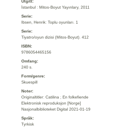
Utgitt:
İstanbul : Mitos-Boyut Yayınlary, 2011
Serie:
Ibsen, Henrik: Toplu oyunları. 1
Serie:
Tiyatro/oyun dizisi (Mitos-Boyut). 412
ISBN:
9786054465156
Omfang:
240 s.
Form/genre:
Skuespill
Noter:
Originaltitler: Catilina ; En folkefiende
Elektronisk reproduksjon [Norge]
Nasjonalbiblioteket Digital 2021-01-19
Språk:
Tyrkisk