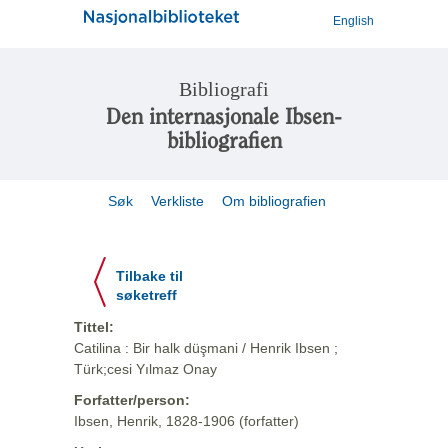
English
Bibliografi
Den internasjonale Ibsen-
bibliografien
Søk
Verkliste
Om bibliografien
Tilbake til
søketreff
Tittel:
Catilina : Bir halk düşmani / Henrik Ibsen ;
Türk;cesi Yılmaz Onay
Forfatter/person:
Ibsen, Henrik, 1828-1906 (forfatter)