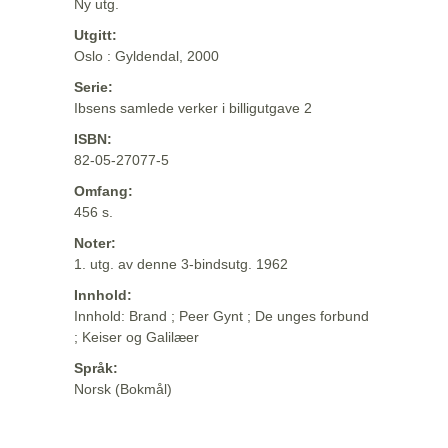
Ny utg.
Utgitt:
Oslo : Gyldendal, 2000
Serie:
Ibsens samlede verker i billigutgave 2
ISBN:
82-05-27077-5
Omfang:
456 s.
Noter:
1. utg. av denne 3-bindsutg. 1962
Innhold:
Innhold: Brand ; Peer Gynt ; De unges forbund
; Keiser og Galilæer
Språk:
Norsk (Bokmål)