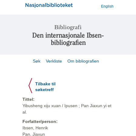
English
Bibliografi
Den internasjonale Ibsen-
bibliografien
Søk
Verkliste
Om bibliografien
Tilbake til
søketreff
Tittel:
Yibusheng xiju xuan / Ipusen ; Pan Jiaxun yi et
al.
Forfatter/person:
Ibsen, Henrik
Pan, Jiaxun