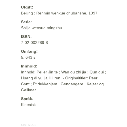
Utgitt:
Beijing : Renmin wenxue chubanshe, 1997
Serie:
Shijie wenxue mingzhu
ISBN:
7-02-002289-8
Omfang:
5, 643 s.
Innhold:
Innhold: Pei er Jin te ; Wan ou zhi jia ; Qun gui ;
Huang di yu jia li li ren. - Originaltitler: Peer
Gynt ; Et dukkehjem ; Gengangere ; Kejser og
Galilæer
Språk:
Kinesisk
Kilde:
MODS