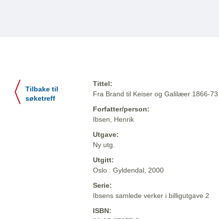
Tittel:
Tilbake til
Fra Brand til Keiser og Galilæer 1866-73
søketreff
Forfatter/person:
Ibsen, Henrik
Utgave:
Ny utg.
Utgitt:
Oslo : Gyldendal, 2000
Serie:
Ibsens samlede verker i billigutgave 2
ISBN: