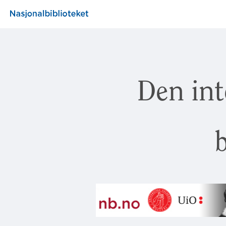
Den int
b