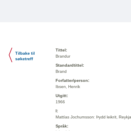
Tittel:
Tilbake til
Brandur
søketreff
Standardtittel:
Brand
Forfatter/person:
Ibsen, Henrik
Utgitt:
1966
I:
Mattías Jochumsson: Þydd leikrit, Reykja
Språk: