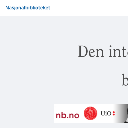
Den int
b