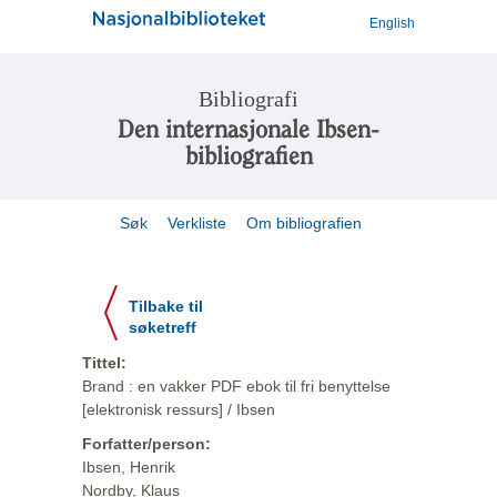
English
Bibliografi
Den internasjonale Ibsen-
bibliografien
Søk
Verkliste
Om bibliografien
Tilbake til
søketreff
Tittel:
Brand : en vakker PDF ebok til fri benyttelse
[elektronisk ressurs] / Ibsen
Forfatter/person:
Ibsen, Henrik
Nordby, Klaus