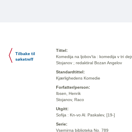
Tittel:
Tilbake til
Komedija na ljobov'ta : komedija v tri de
søketreff
Stojanov ; redaktiral Bozan Angelov
Standardtittel:
Kjærlighedens Komedie
Forfatter/person:
Ibsen, Henrik
Stojanov, Raco
Utgitt:
Sofija : Kn-vo Al. Paskalev, [19-]
Serie:
Vsemirna biblioteka No. 789