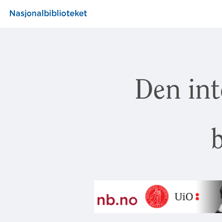
Den int
b