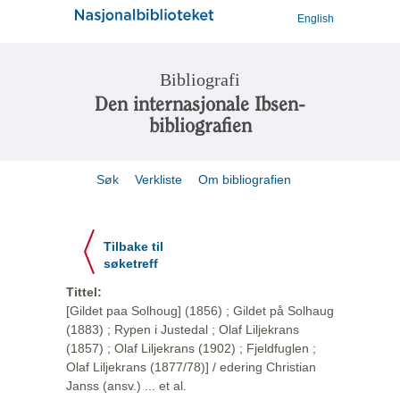
English
Bibliografi
Den internasjonale Ibsen-
bibliografien
Søk
Verkliste
Om bibliografien
Tilbake til
søketreff
Tittel:
[Gildet paa Solhoug] (1856) ; Gildet på Solhaug
(1883) ; Rypen i Justedal ; Olaf Liljekrans
(1857) ; Olaf Liljekrans (1902) ; Fjeldfuglen ;
Olaf Liljekrans (1877/78)] / edering Christian
Janss (ansv.) ... et al.