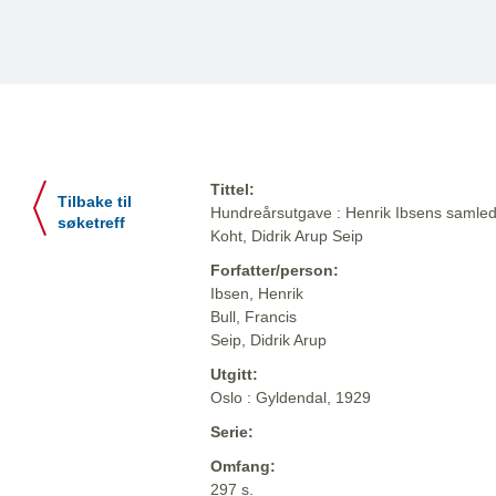
Tittel:
Tilbake til
Hundreårsutgave : Henrik Ibsens samlede
søketreff
Koht, Didrik Arup Seip
Forfatter/person:
Ibsen, Henrik
Bull, Francis
Seip, Didrik Arup
Utgitt:
Oslo : Gyldendal, 1929
Serie:
Omfang:
297 s.