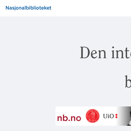
Den int
b