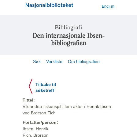
English
Bibliografi
Den internasjonale Ibsen-
bibliografien
Søk
Verkliste
Om bibliografien
Tilbake til
søketreff
Tittel:
Vildanden : skuespil i fem akter / Henrik Ibsen
ved Brorson Fich
Forfatter/person:
Ibsen, Henrik
Fich, Brorson