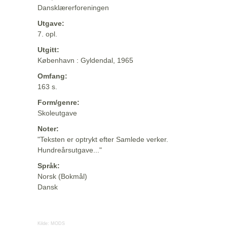
Dansklærerforeningen
Utgave:
7. opl.
Utgitt:
København : Gyldendal, 1965
Omfang:
163 s.
Form/genre:
Skoleutgave
Noter:
"Teksten er optrykt efter Samlede verker.
Hundreårsutgave..."
Språk:
Norsk (Bokmål)
Dansk
Kilde:
MODS