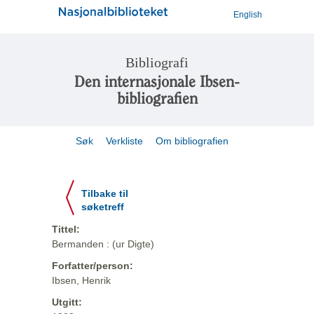
English
Bibliografi
Den internasjonale Ibsen-
bibliografien
Søk
Verkliste
Om bibliografien
Tilbake til
søketreff
Tittel:
Bermanden : (ur Digte)
Forfatter/person:
Ibsen, Henrik
Utgitt: