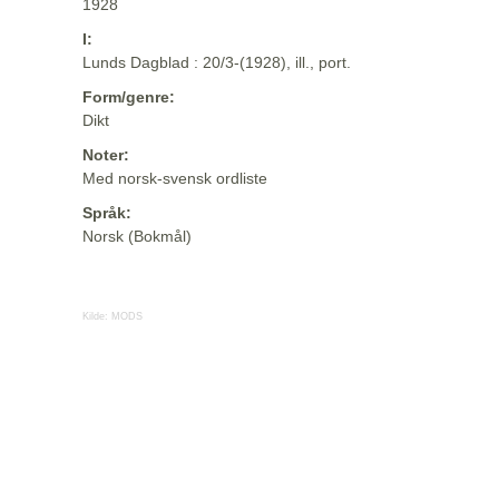
1928
I:
Lunds Dagblad : 20/3-(1928), ill., port.
Form/genre:
Dikt
Noter:
Med norsk-svensk ordliste
Språk:
Norsk (Bokmål)
Kilde:
MODS