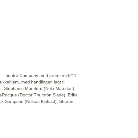
dian Theatre Company med premiere 8/11-
dukkehjem, med handlingen lagt til
re: Stephanie Mumford (Nola Marsden),
aRocque (Doctor Thurston Slade), Erika
ick Sampson (Nelson Kinkaid), Sharon