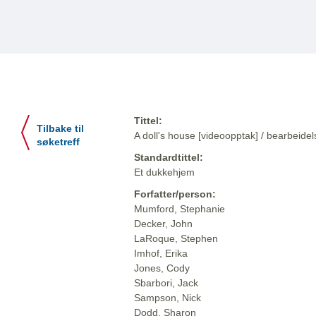
Tittel:
Tilbake til
A doll's house [videoopptak] / bearbeidel
søketreff
Standardtittel:
Et dukkehjem
Forfatter/person:
Mumford, Stephanie
Decker, John
LaRoque, Stephen
Imhof, Erika
Jones, Cody
Sbarbori, Jack
Sampson, Nick
Dodd, Sharon