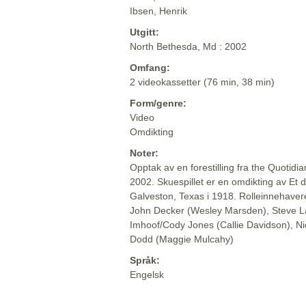
Ibsen, Henrik
Utgitt:
North Bethesda, Md : 2002
Omfang:
2 videokassetter (76 min, 38 min)
Form/genre:
Video
Omdikting
Noter:
Opptak av en forestilling fra the Quoti
2002. Skuespillet er en omdikting av Et 
Galveston, Texas i 1918. Rolleinnehave
John Decker (Wesley Marsden), Steve L
Imhoof/Cody Jones (Callie Davidson), N
Dodd (Maggie Mulcahy)
Språk:
Engelsk