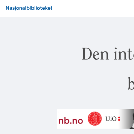
Den int
b