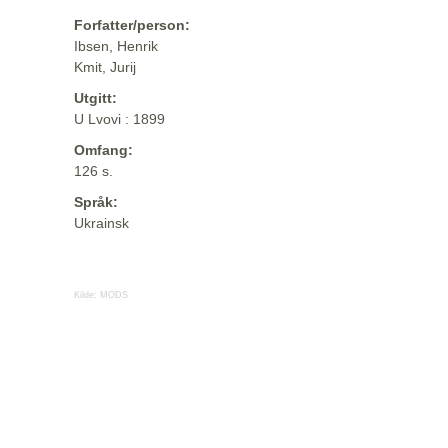
Forfatter/person:
Ibsen, Henrik
Kmit, Jurij
Utgitt:
U Lvovi : 1899
Omfang:
126 s.
Språk:
Ukrainsk
Kilde:
MODS