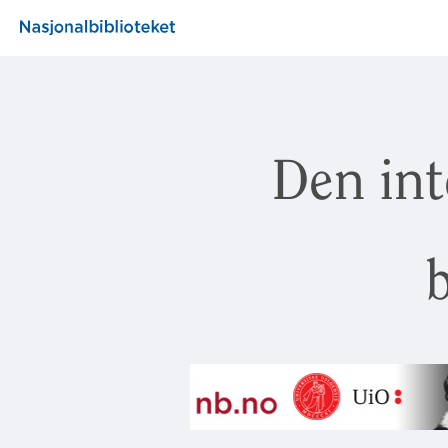
Den int
b