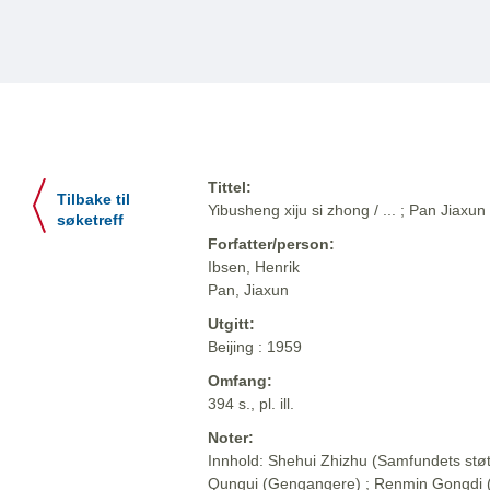
Tittel:
Tilbake til
Yibusheng xiju si zhong / ... ; Pan Jiaxun
søketreff
Forfatter/person:
Ibsen, Henrik
Pan, Jiaxun
Utgitt:
Beijing : 1959
Omfang:
394 s., pl. ill.
Noter:
Innhold: Shehui Zhizhu (Samfundets støt
Qungui (Gengangere) ; Renmin Gongdi (