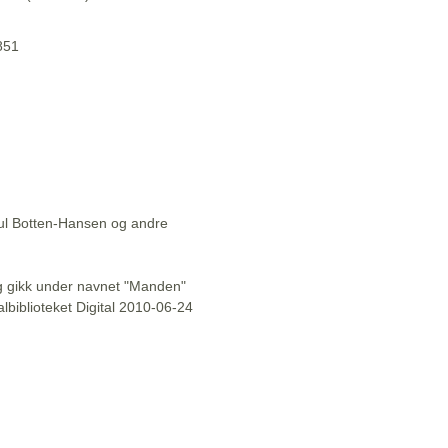
1851
aul Botten-Hansen og andre
l og gikk under navnet "Manden"
lbiblioteket Digital 2010-06-24