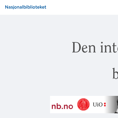
Den int
b