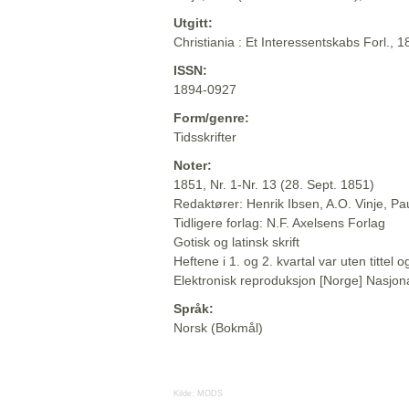
Utgitt:
Christiania : Et Interessentskabs Forl., 
ISSN:
1894-0927
Form/genre:
Tidsskrifter
Noter:
1851, Nr. 1-Nr. 13 (28. Sept. 1851)
Redaktører: Henrik Ibsen, A.O. Vinje, P
Tidligere forlag: N.F. Axelsens Forlag
Gotisk og latinsk skrift
Heftene i 1. og 2. kvartal var uten titte
Elektronisk reproduksjon [Norge] Nasjona
Språk:
Norsk (Bokmål)
Kilde:
MODS