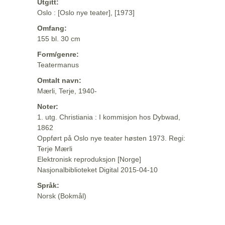
Utgitt:
Oslo : [Oslo nye teater], [1973]
Omfang:
155 bl. 30 cm
Form/genre:
Teatermanus
Omtalt navn:
Mærli, Terje, 1940-
Noter:
1. utg. Christiania : I kommisjon hos Dybwad,
1862
Oppført på Oslo nye teater høsten 1973. Regi:
Terje Mærli
Elektronisk reproduksjon [Norge]
Nasjonalbiblioteket Digital 2015-04-10
Språk:
Norsk (Bokmål)