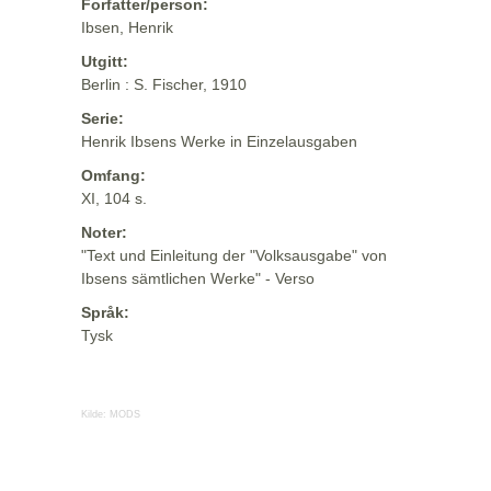
Forfatter/person:
Ibsen, Henrik
Utgitt:
Berlin : S. Fischer, 1910
Serie:
Henrik Ibsens Werke in Einzelausgaben
Omfang:
XI, 104 s.
Noter:
"Text und Einleitung der "Volksausgabe" von
Ibsens sämtlichen Werke" - Verso
Språk:
Tysk
Kilde:
MODS