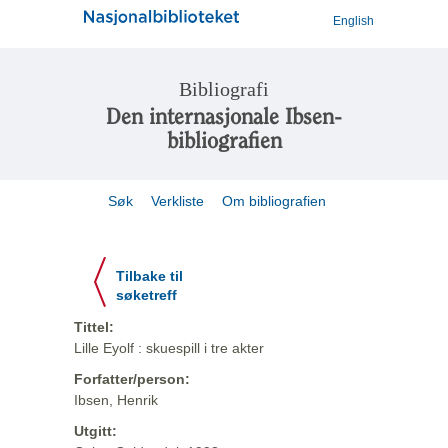
English
Bibliografi
Den internasjonale Ibsen-
bibliografien
Søk
Verkliste
Om bibliografien
Tilbake til
søketreff
Tittel:
Lille Eyolf : skuespill i tre akter
Forfatter/person:
Ibsen, Henrik
Utgitt: