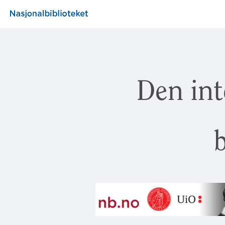
Den int
b