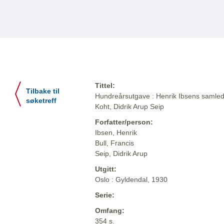
Tittel:
Tilbake til
Hundreårsutgave : Henrik Ibsens samlede
søketreff
Koht, Didrik Arup Seip
Forfatter/person:
Ibsen, Henrik
Bull, Francis
Seip, Didrik Arup
Utgitt:
Oslo : Gyldendal, 1930
Serie:
Omfang:
354 s.