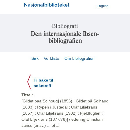
English
Bibliografi
Den internasjonale Ibsen-
bibliografien
Søk
Verkliste
Om bibliografien
Tilbake til
søketreff
Tittel:
[Gildet paa Solhoug] (1856) ; Gildet på Solhaug
(1883) ; Rypen i Justedal ; Olaf Liljekrans
(1857) ; Olaf Liljekrans (1902) ; Fjeldfuglen ;
Olaf Liljekrans (1877/78)] / edering Christian
Janss (ansv.) ... et al.