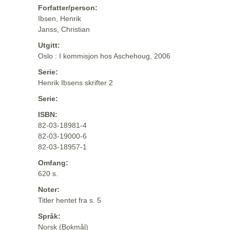
Forfatter/person:
Ibsen, Henrik
Janss, Christian
Utgitt:
Oslo : I kommisjon hos Aschehoug, 2006
Serie:
Henrik Ibsens skrifter 2
Serie:
ISBN:
82-03-18981-4
82-03-19000-6
82-03-18957-1
Omfang:
620 s.
Noter:
Titler hentet fra s. 5
Språk:
Norsk (Bokmål)