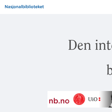
Den int
b