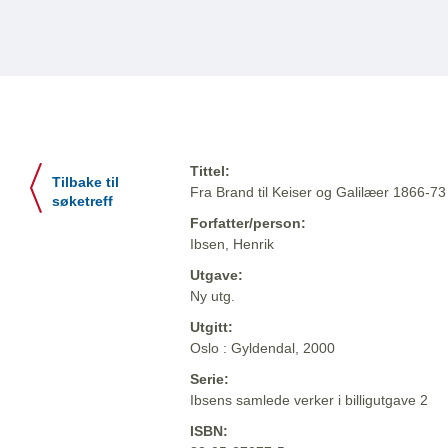
Tittel:
Tilbake til
Fra Brand til Keiser og Galilæer 1866-73
søketreff
Forfatter/person:
Ibsen, Henrik
Utgave:
Ny utg.
Utgitt:
Oslo : Gyldendal, 2000
Serie:
Ibsens samlede verker i billigutgave 2
ISBN: